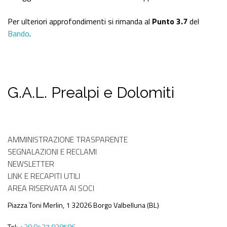
Per ulteriori approfondimenti si rimanda al
Punto 3.7
del
Bando
.
G.A.L. Prealpi e Dolomiti
Menù
AMMINISTRAZIONE TRASPARENTE
Amministrativo
SEGNALAZIONI E RECLAMI
NEWSLETTER
LINK E RECAPITI UTILI
AREA RISERVATA AI SOCI
Piazza Toni Merlin, 1 32026 Borgo Valbelluna (BL)
Tel:
+39 0437 838586