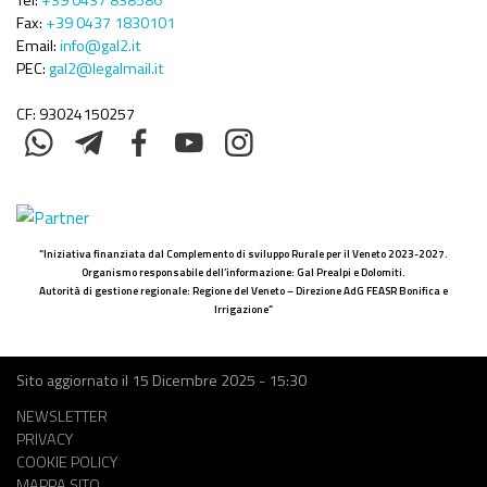
Fax:
+39 0437 1830101
Email:
info@gal2.it
PEC:
gal2@legalmail.it
CF: 93024150257
“Iniziativa finanziata dal Complemento di sviluppo Rurale per il Veneto 2023-2027.
Organismo responsabile dell’informazione: Gal Prealpi e Dolomiti.
Autorità di gestione regionale: Regione del Veneto – Direzione AdG FEASR Bonifica e
Irrigazione”
Sito aggiornato il
15 Dicembre 2025 - 15:30
Menù
NEWSLETTER
Footer
PRIVACY
COOKIE POLICY
MAPPA SITO