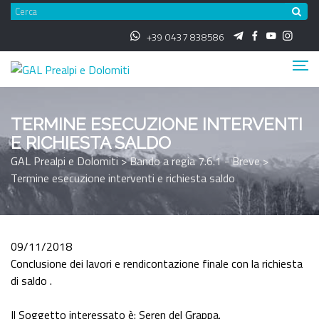
Vai
CER
al
+39 0437 838586
contenuto
TERMINE ESECUZIONE INTERVENTI
E RICHIESTA SALDO
GAL Prealpi e Dolomiti
>
Bando a regia 7.6.1 - Breve
>
Termine esecuzione interventi e richiesta saldo
09/11/2018
Conclusione dei lavori e rendicontazione finale con la richiesta
di saldo .
Il Soggetto interessato è: Seren del Grappa.