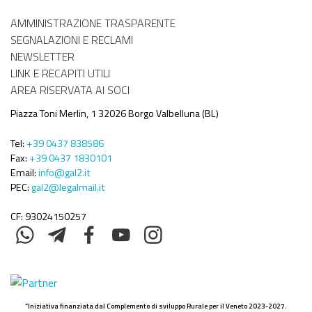
Menù
AMMINISTRAZIONE TRASPARENTE
Amministrativo
SEGNALAZIONI E RECLAMI
NEWSLETTER
LINK E RECAPITI UTILI
AREA RISERVATA AI SOCI
Piazza Toni Merlin, 1 32026 Borgo Valbelluna (BL)
Tel:
+39 0437 838586
Fax:
+39 0437 1830101
Email:
info@gal2.it
PEC:
gal2@legalmail.it
CF: 93024150257
“Iniziativa finanziata dal Complemento di sviluppo Rurale per il Veneto 2023-2027.