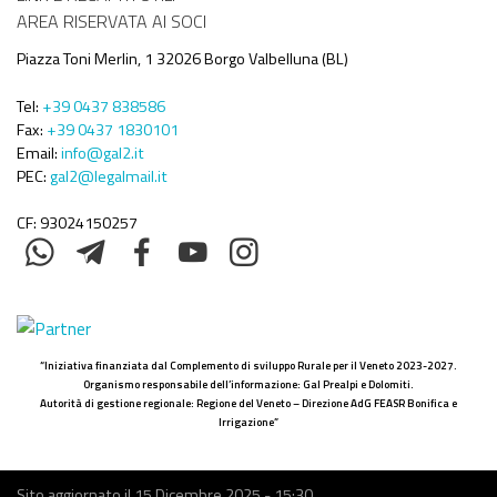
AREA RISERVATA AI SOCI
Piazza Toni Merlin, 1 32026 Borgo Valbelluna (BL)
Tel:
+39 0437 838586
Fax:
+39 0437 1830101
Email:
info@gal2.it
PEC:
gal2@legalmail.it
CF: 93024150257
“Iniziativa finanziata dal Complemento di sviluppo Rurale per il Veneto 2023-2027.
Organismo responsabile dell’informazione: Gal Prealpi e Dolomiti.
Autorità di gestione regionale: Regione del Veneto – Direzione AdG FEASR Bonifica e
Irrigazione”
Sito aggiornato il
15 Dicembre 2025 - 15:30