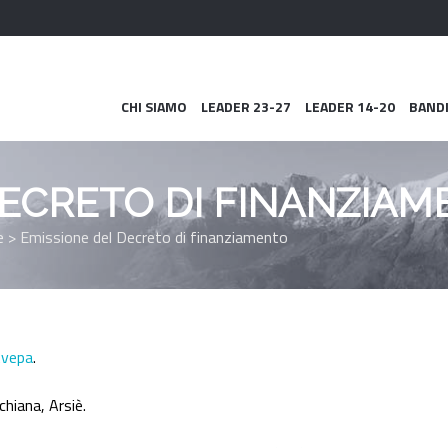
Menù
CHI SIAMO
LEADER 23-27
LEADER 14-20
BAND
DECRETO DI FINANZIA
e
>
Emissione del Decreto di finanziamento
vepa
.
chiana, Arsiè.