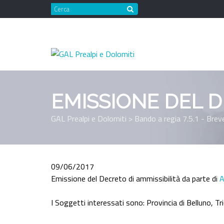
Vai
CERCA
al
contenuto
EMISSIONE DEL 
GAL Prealpi e Dolomiti
>
Bando a regia 7.5.1 - Brev
09/06/2017
Emissione del Decreto di ammissibilità da parte di
A
I Soggetti interessati sono: Provincia di Belluno, Tri