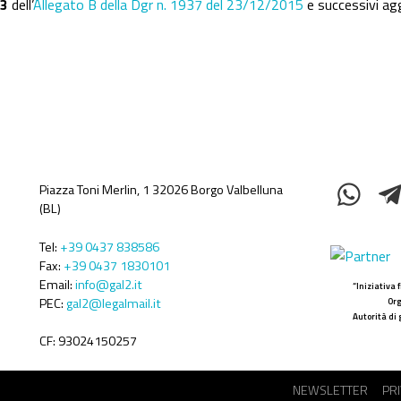
.3
dell’
Allegato B della Dgr n. 1937 del 23/12/2015
e successivi ag
Piazza Toni Merlin, 1 32026 Borgo Valbelluna
(BL)
Tel:
+39 0437 838586
Fax:
+39 0437 1830101
Email:
info@gal2.it
“Iniziativa
PEC:
gal2@legalmail.it
Org
Autorità di 
CF: 93024150257
Menù
NEWSLETTER
PR