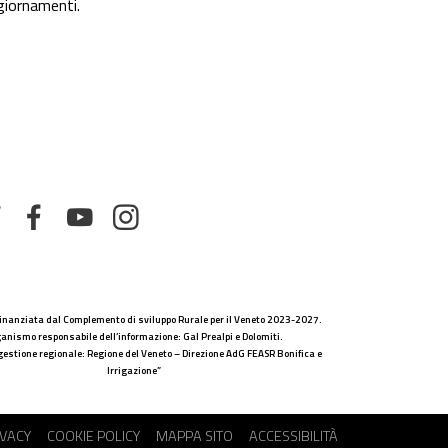
giornamenti.
 finanziata dal Complemento di sviluppo Rurale per il Veneto 2023-2027.
anismo responsabile dell’informazione: Gal Prealpi e Dolomiti.
gestione regionale: Regione del Veneto – Direzione AdG FEASR Bonifica e
Irrigazione”
IVACY
COOKIE POLICY
MAPPA SITO
ACCESSIBILITÀ