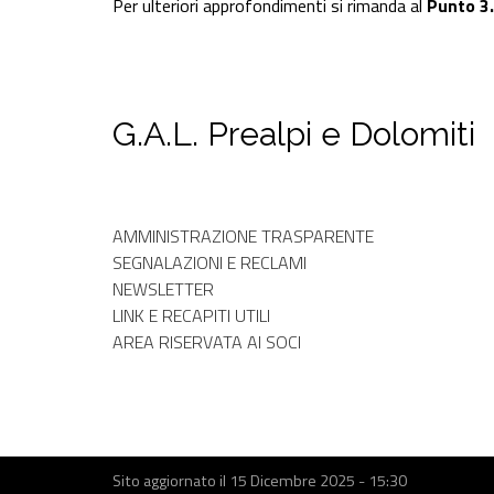
Per ulteriori approfondimenti si rimanda al
Punto 3
G.A.L. Prealpi e Dolomiti
Menù
AMMINISTRAZIONE TRASPARENTE
Amministrativo
SEGNALAZIONI E RECLAMI
NEWSLETTER
LINK E RECAPITI UTILI
AREA RISERVATA AI SOCI
Sito aggiornato il
15 Dicembre 2025 - 15:30