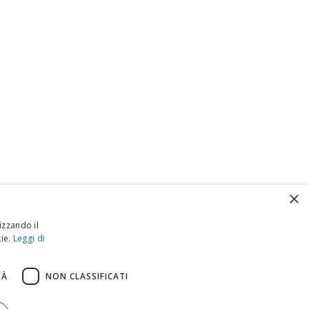
×
izzando il
ie.
Leggi di
TÀ
NON CLASSIFICATI