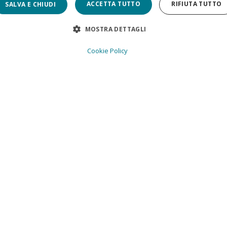
ACCETTA TUTTO
RIFIUTA TUTTO
SALVA E CHIUDI
MOSTRA DETTAGLI
Cookie Policy
amente necessari
Performance
Targeting
Funzionalità
Non clas
cipali del sito web come l'accesso dell'utente e la gestione dell'account. Il sito w
Dominio
Scadenza
Descrizione
4
Questo cookie viene util
pt
prealpidolomiti.it
settimane
ricordare le preferenze d
2 giorni
necessario che il banner
correttamente.
5 mesi 4
Questo cookie viene util
be.com
settimane
consenso e privacy dell'u
TRASPARENZA
Registra i dati sul conse
Amministrazione Trasparente
P
politiche e impostazioni