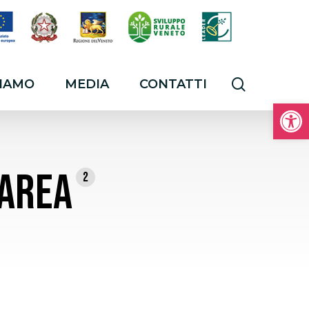
Cerca
SIAMO
MEDIA
CONTATTI
Open
’AREA
2